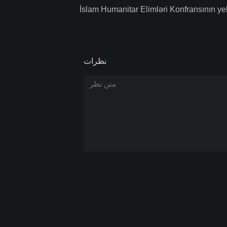
İslam Humanitar Elimləri Konfransının y
نظرات